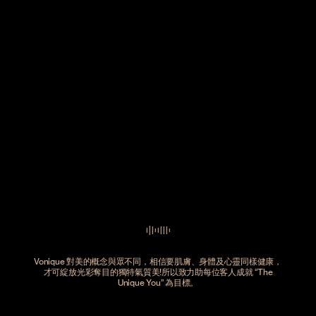
Vonique 對美的概念與眾不同，相信要肌膚、身體及心靈同樣健康，
才可綻放光彩奪目的獨特氣質美!所以致力助每位客人成就 “The
Unique You” 為目標。