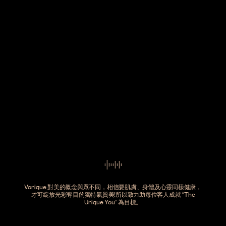
Vonique 對美的概念與眾不同，相信要肌膚、身體及心靈同樣健康，
才可綻放光彩奪目的獨特氣質美!所以致力助每位客人成就 “The
Unique You” 為目標。