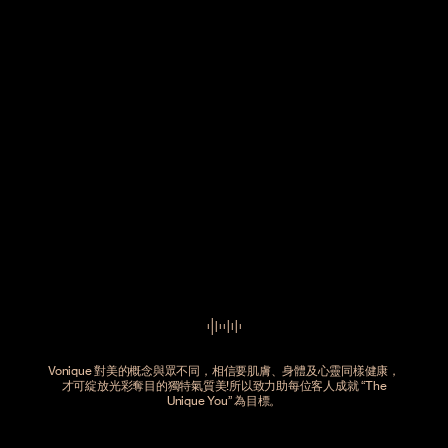
Vonique 對美的概念與眾不同，相信要肌膚、身體及心靈同樣健康，
才可綻放光彩奪目的獨特氣質美!所以致力助每位客人成就 “The
Unique You” 為目標。