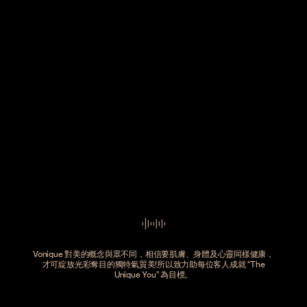
Vonique 對美的概念與眾不同，相信要肌膚、身體及心靈同樣健康，
才可綻放光彩奪目的獨特氣質美!所以致力助每位客人成就 “The
Unique You” 為目標。