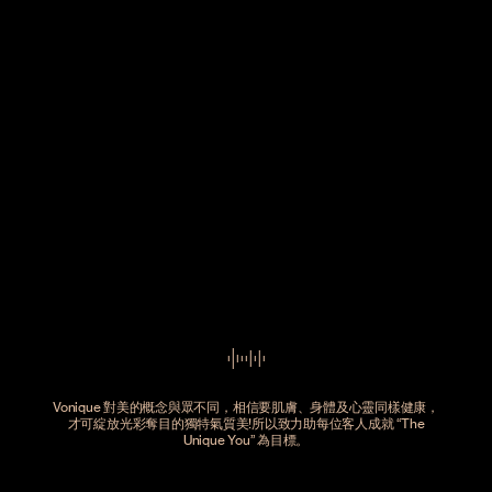
Vonique 對美的概念與眾不同，相信要肌膚、身體及心靈同樣健康，
才可綻放光彩奪目的獨特氣質美!所以致力助每位客人成就 “The
Unique You” 為目標。