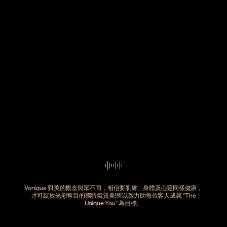
Vonique 對美的概念與眾不同，相信要肌膚、身體及心靈同樣健康，
才可綻放光彩奪目的獨特氣質美!所以致力助每位客人成就 “The
Unique You” 為目標。