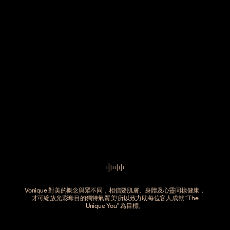
Vonique 對美的概念與眾不同，相信要肌膚、身體及心靈同樣健康，
才可綻放光彩奪目的獨特氣質美!所以致力助每位客人成就 “The
Unique You” 為目標。