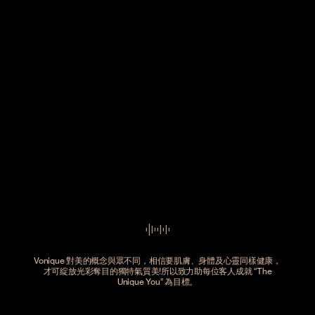
Vonique 對美的概念與眾不同，相信要肌膚、身體及心靈同樣健康，
才可綻放光彩奪目的獨特氣質美!所以致力助每位客人成就 “The
Unique You” 為目標。