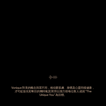
Vonique 對美的概念與眾不同，相信要肌膚、身體及心靈同樣健康，
才可綻放光彩奪目的獨特氣質美!所以致力助每位客人成就 “The
Unique You” 為目標。