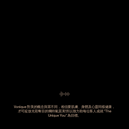
Vonique 對美的概念與眾不同，相信要肌膚、身體及心靈同樣健康，
才可綻放光彩奪目的獨特氣質美!所以致力助每位客人成就 “The
Unique You” 為目標。